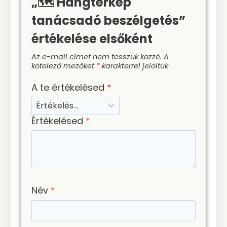
„🗺️ Hangtérkép
tanácsadó beszélgetés”
értékelése elsőként
Az e-mail címet nem tesszük közzé.
A
kötelező mezőket
*
karakterrel jelöltük
A te értékelésed
*
Értékelésed
*
Név
*