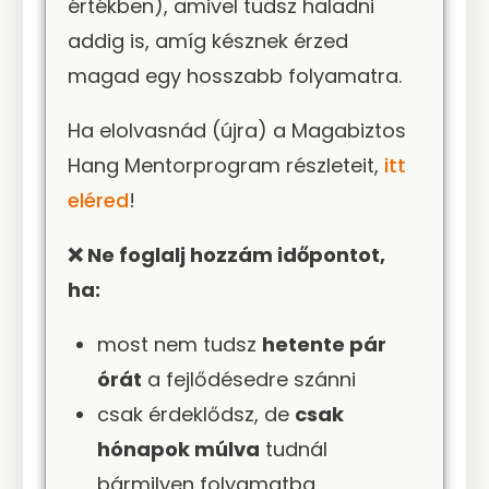
értékben), amivel tudsz haladni
addig is, amíg késznek érzed
magad egy hosszabb folyamatra.
Ha elolvasnád (újra) a Magabiztos
Hang Mentorprogram részleteit,
itt
eléred
!
❌ Ne foglalj hozzám időpontot,
ha:
most nem tudsz
hetente pár
órát
a fejlődésedre szánni
csak érdeklődsz, de
csak
hónapok múlva
tudnál
bármilyen folyamatba