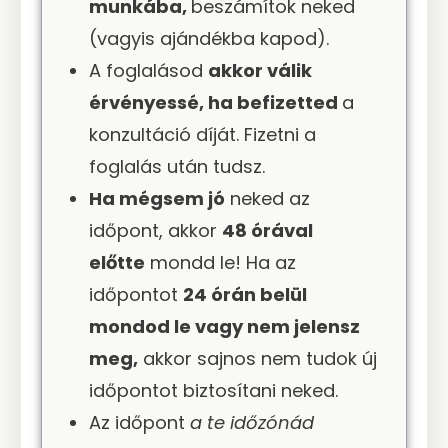
munkába,
beszámítok neked
(vagyis ajándékba kapod).
A foglalásod
akkor válik
érvényessé, ha befizetted
a
konzultáció díját. Fizetni a
foglalás után tudsz.
Ha mégsem jó
neked az
időpont, akkor
48 órával
előtte
mondd le! Ha az
időpontot
24 órán belül
mondod le vagy nem jelensz
meg,
akkor sajnos nem tudok új
időpontot biztosítani neked.
Az időpont
a te időzónád