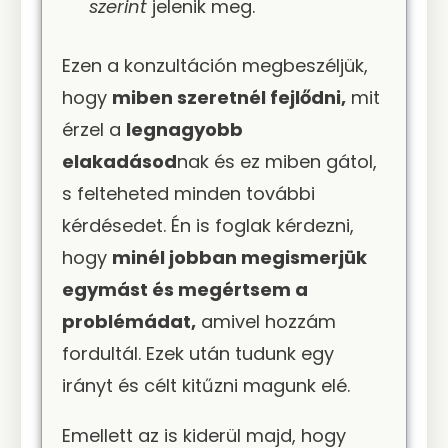
szerint
jelenik meg.
Ezen a konzultáción megbeszéljük,
hogy
miben szeretnél fejlődni,
mit
érzel a
legnagyobb
elakadásod
nak és ez miben gátol,
s felteheted minden további
kérdésedet. Én is foglak kérdezni,
hogy
minél jobban megismerjük
egymást és megértsem a
problémádat,
amivel hozzám
fordultál. Ezek után tudunk egy
irányt és célt kitűzni magunk elé.
Emellett az is kiderül majd, hogy