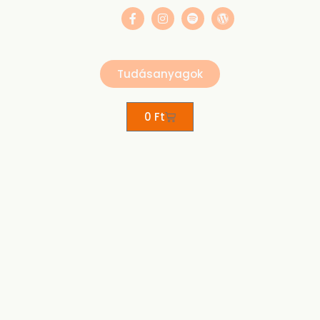
Tudásanyagok
0
Ft