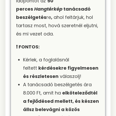
időpontot az
50
perces
Hangtérkép
tanácsadó
beszélgetés
re
,
ahol feltárjuk, hol
tartasz most, hová szeretnél eljutni,
és mi vezet oda.
❗ FONTOS:
Kérlek, a foglalásnál
feltett
kérdésekre figyelmesen
és részletesen
válaszolj!
A tanácsadó beszélgetés ára
8.000 Ft, amit ha
elköteleződtél
a fejlődésed mellett, és készen
állsz belevágni a közös