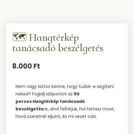
🗺️ Hangtérkép
tanácsadó beszélgetés
8.000
Ft
Nem vagy biztos benne, hogy tudok-e segíteni
neked? Foglalj időpontot az
50
perces
Hangtérkép
tanácsadó
beszélgetés
re
,
ahol feltárjuk, hol tartasz most,
hová szeretnél eljutni, és mi vezet oda.