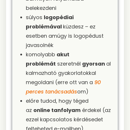
belekezdeni
súlyos
logopédiai
problémával
küzdesz – ez
esetben amúgy is logopédust
javasolnék
komolyabb
akut
problémát
szeretnél
gyorsan
al
kalmazható gyakorlatokkal
megoldani (erre ott van a
90
perces tanácsadás
om)
előre tudod, hogy téged
az
online tanfolyam
érdekel (az
ezzel kapcsolatos kérdésedet
felteheted e-mailben)