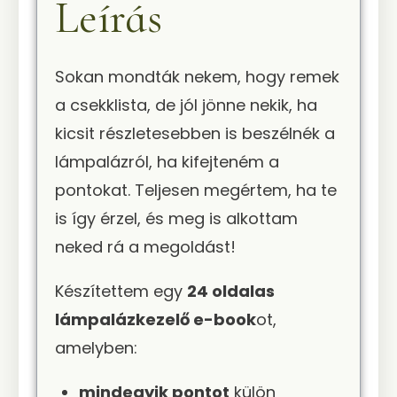
Leírás
Sokan mondták nekem, hogy remek
a csekklista, de jól jönne nekik, ha
kicsit részletesebben is beszélnék a
lámpalázról, ha kifejteném a
pontokat. Teljesen megértem, ha te
is így érzel, és meg is alkottam
neked rá a megoldást!
Készítettem egy
24 oldalas
lámpalázkezelő e-book
ot,
amelyben:
mindegyik pontot
külön