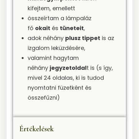
kifejtem, emellett
összeírtam a lámpaláz
fő
okait
és
tüneteit
,
adok néhány
plusz tippet
is az
izgalom leküzdésére,
valamint hagytam
néhány
jegyzetoldal
t is (s így,
mivel 24 oldalas, ki is tudod
nyomtatni füzetként és
összefűzni)
Értékelések