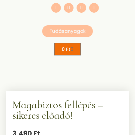
Tudásanyagok
0
Ft
Magabiztos fellépés –
sikeres előadó!
3.490
Ft